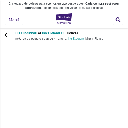
El mercado de boletos para eventos en vivo desde 2009.
Cada compra está 100%
 los fans compran y venden boletos
garantizada.
Los precios pueden variar de su valor original.
StubHub: donde l
Menú
FC Cincinnati
at
Inter Miami CF
Tickets
mié., 28 de octubre de 2026
•
19:30
at
Nu Stadium
,
Miami
,
Florida