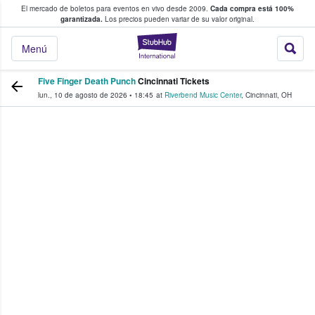
El mercado de boletos para eventos en vivo desde 2009.
Cada compra está 100%
 los fans compran y venden boletos
garantizada.
Los precios pueden variar de su valor original.
StubHub: donde l
Menú
Five Finger Death Punch
Cincinnati Tickets
lun., 10 de agosto de 2026
•
18:45
at
Riverbend Music Center
,
Cincinnati
,
OH