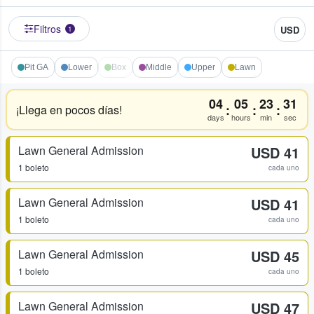
Filtros
USD
1
Pit GA
Lower
Box
Middle
Upper
Lawn
04
05
23
31
:
:
:
¡Llega en pocos días!
days
hours
min
sec
Lawn General Admission
USD 41
1 boleto
cada uno
Lawn General Admission
USD 41
1 boleto
cada uno
Lawn General Admission
USD 45
1 boleto
cada uno
Lawn General Admission
USD 47