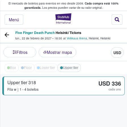
El mercado de boletos para eventos en vivo desde 2009.
Cada compra está 100%
 los fans compran y venden boletos
garantizada.
Los precios pueden variar de su valor original.
StubHub: donde l
Menú
Five Finger Death Punch
Helsinki Tickets
lun., 22 de febrero de 2027
•
18:00
at
Veikkaus Arena
,
Helsinki
,
Helsinki
Filtros
Mostrar mapa
USD
Box
Floor
Lower tier
Upper tier
Upper tier 318
USD 336
Fila
w
1 - 4 boletos
cada uno