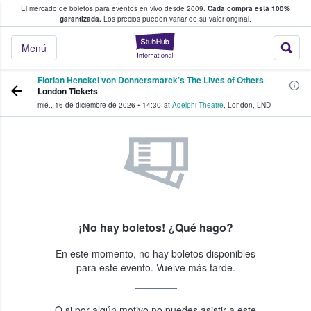
El mercado de boletos para eventos en vivo desde 2009.
Cada compra está 100%
 los fans compran y venden boletos
garantizada.
Los precios pueden variar de su valor original.
StubHub: donde l
Menú
Florian Henckel von Donnersmarck’s The Lives of Others
London Tickets
mié., 16 de diciembre de 2026
•
14:30
at
Adelphi Theatre
,
London
,
LND
¡No hay boletos! ¿Qué hago?
En este momento, no hay boletos disponibles
para este evento. Vuelve más tarde.
O si por algún motivo no puedes asistir a este