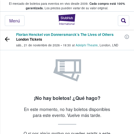
El mercado de boletos para eventos en vivo desde 2009.
Cada compra está 100%
 los fans compran y venden boletos
garantizada.
Los precios pueden variar de su valor original.
StubHub: donde l
Menú
Florian Henckel von Donnersmarck’s The Lives of Others
London Tickets
sáb., 21 de noviembre de 2026
•
19:30
at
Adelphi Theatre
,
London
,
LND
¡No hay boletos! ¿Qué hago?
En este momento, no hay boletos disponibles
para este evento. Vuelve más tarde.
O si por algún motivo no puedes asistir a este