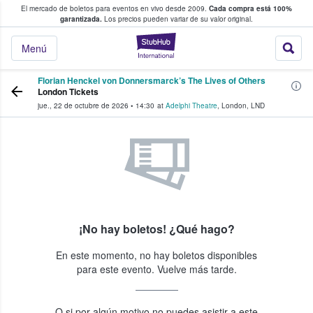
El mercado de boletos para eventos en vivo desde 2009.
Cada compra está 100%
 los fans compran y venden boletos
garantizada.
Los precios pueden variar de su valor original.
StubHub: donde l
Menú
Florian Henckel von Donnersmarck’s The Lives of Others
London Tickets
jue., 22 de octubre de 2026
•
14:30
at
Adelphi Theatre
,
London
,
LND
¡No hay boletos! ¿Qué hago?
En este momento, no hay boletos disponibles
para este evento. Vuelve más tarde.
O si por algún motivo no puedes asistir a este