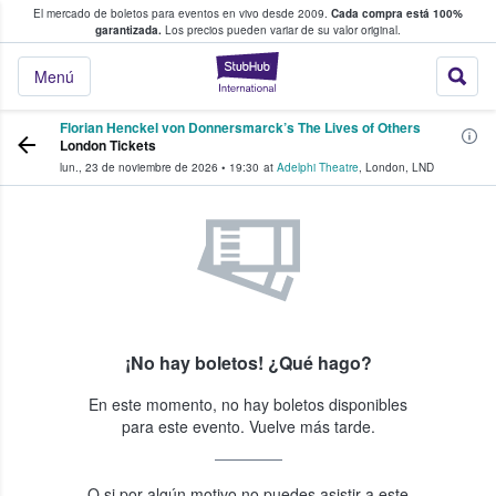
El mercado de boletos para eventos en vivo desde 2009.
Cada compra está 100%
 los fans compran y venden boletos
garantizada.
Los precios pueden variar de su valor original.
StubHub: donde l
Menú
Florian Henckel von Donnersmarck’s The Lives of Others
London Tickets
lun., 23 de noviembre de 2026
•
19:30
at
Adelphi Theatre
,
London
,
LND
¡No hay boletos! ¿Qué hago?
En este momento, no hay boletos disponibles
para este evento. Vuelve más tarde.
O si por algún motivo no puedes asistir a este