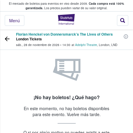
El mercado de boletos para eventos en vivo desde 2009.
Cada compra está 100%
 los fans compran y venden boletos
garantizada.
Los precios pueden variar de su valor original.
StubHub: donde l
Menú
Florian Henckel von Donnersmarck’s The Lives of Others
London Tickets
sáb., 28 de noviembre de 2026
•
14:30
at
Adelphi Theatre
,
London
,
LND
¡No hay boletos! ¿Qué hago?
En este momento, no hay boletos disponibles
para este evento. Vuelve más tarde.
O si por algún motivo no puedes asistir a este