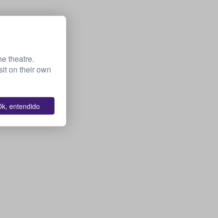
he theatre.
it on their own
k, entendido