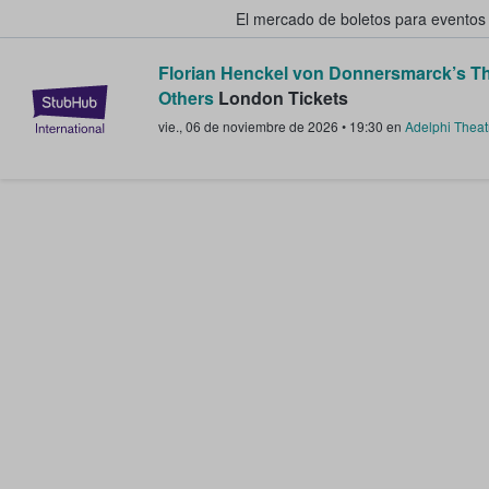
El mercado de boletos para eventos
Florian Henckel von Donnersmarck’s Th
StubHub: donde los fans compra
Others
London Tickets
vie., 06 de noviembre de 2026
•
19:30
en
Adelphi Theat