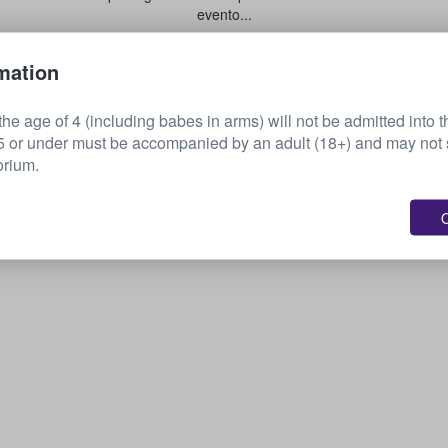
evento...
mation
Vende tus boletos
he age of 4 (including babes in arms) will not be admitted into t
or under must be accompanied by an adult (18+) and may not s
orium.
O