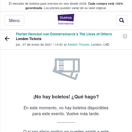
El mercado de boletos para eventos en vivo desde 2009.
Cada compra está 100%
 los fans compran y venden boletos
garantizada.
Los precios pueden variar de su valor original.
StubHub: donde l
Menú
Florian Henckel von Donnersmarck’s The Lives of Others
London Tickets
jue., 07 de enero de 2027
•
14:30
at
Adelphi Theatre
,
London
,
LND
¡No hay boletos! ¿Qué hago?
En este momento, no hay boletos disponibles
para este evento. Vuelve más tarde.
O si por algún motivo no puedes asistir a este