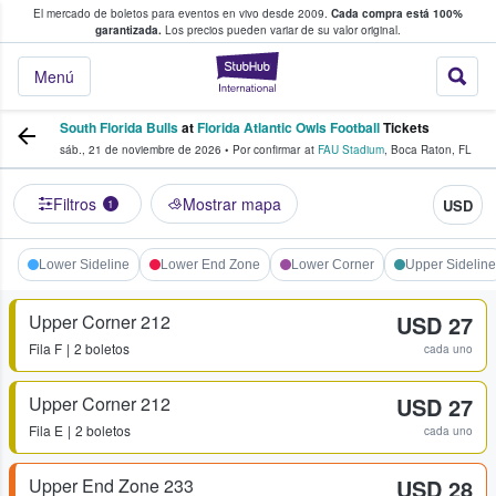
El mercado de boletos para eventos en vivo desde 2009.
Cada compra está 100%
 los fans compran y venden boletos
garantizada.
Los precios pueden variar de su valor original.
StubHub: donde l
Menú
South Florida Bulls
at
Florida Atlantic Owls Football
Tickets
sáb., 21 de noviembre de 2026
•
Por confirmar
at
FAU Stadium
,
Boca Raton
,
FL
Filtros
Mostrar mapa
USD
1
Lower Sideline
Lower End Zone
Lower Corner
Upper Sideline
Upper Corner 212
USD 27
Fila
F
2 boletos
cada uno
Upper Corner 212
USD 27
Fila
E
2 boletos
cada uno
Upper End Zone 233
USD 28