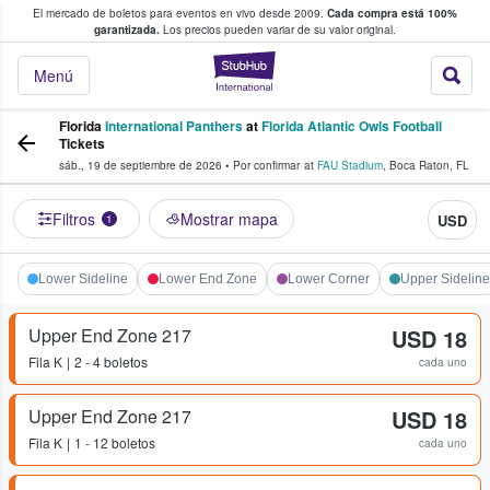
El mercado de boletos para eventos en vivo desde 2009.
Cada compra está 100%
 los fans compran y venden boletos
garantizada.
Los precios pueden variar de su valor original.
StubHub: donde l
Menú
Florida
International Panthers
at
Florida Atlantic Owls Football
Tickets
sáb., 19 de septiembre de 2026
•
Por confirmar
at
FAU Stadium
,
Boca Raton
,
FL
Filtros
Mostrar mapa
USD
1
Lower Sideline
Lower End Zone
Lower Corner
Upper Sideline
Upper End Zone 217
USD 18
Fila
K
2 - 4 boletos
cada uno
Upper End Zone 217
USD 18
Fila
K
1 - 12 boletos
cada uno