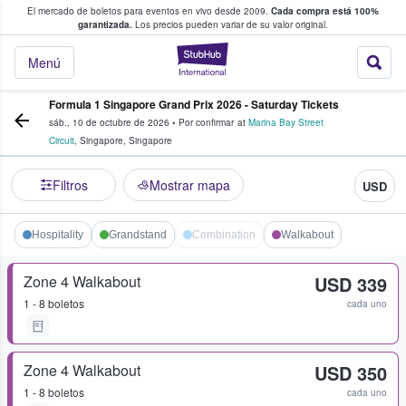
El mercado de boletos para eventos en vivo desde 2009.
Cada compra está 100%
 los fans compran y venden boletos
garantizada.
Los precios pueden variar de su valor original.
StubHub: donde l
Menú
Formula 1 Singapore Grand Prix 2026 - Saturday Tickets
sáb., 10 de octubre de 2026
•
Por confirmar
at
Marina Bay Street
Circuit
,
Singapore
,
Singapore
Filtros
Mostrar mapa
USD
Hospitality
Grandstand
Combination
Walkabout
Zone 4 Walkabout
USD 339
1 - 8 boletos
cada uno
Zone 4 Walkabout
USD 350
1 - 8 boletos
cada uno