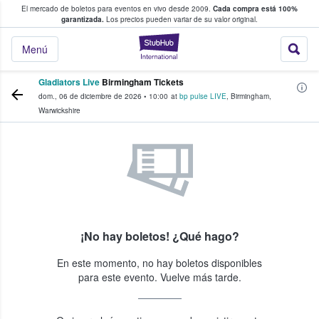
El mercado de boletos para eventos en vivo desde 2009.
Cada compra está 100%
 los fans compran y venden boletos
garantizada.
Los precios pueden variar de su valor original.
StubHub: donde l
Menú
Gladiators Live
Birmingham Tickets
dom., 06 de diciembre de 2026
•
10:00
at
bp pulse LIVE
,
Birmingham
,
Warwickshire
¡No hay boletos! ¿Qué hago?
En este momento, no hay boletos disponibles
para este evento. Vuelve más tarde.