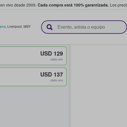
 en vivo desde 2009.
Cada compra está 100% garantizada.
Los precio
n y venden boletos
rena
,
Liverpool
,
MSY
USD 129
cada uno
USD 137
cada uno