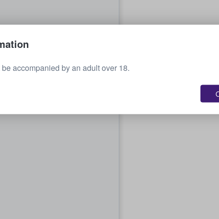
mation
 be accompanied by an adult over 18.
O