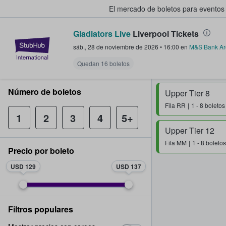
El mercado de boletos para eventos
Gladiators Live
Liverpool Tickets
StubHub: donde los fans compra
sáb., 28 de noviembre de 2026
•
16:00
en
M&S Bank A
Quedan 16 boletos
Número de boletos
Upper Tier 8
Fila
RR
1 - 8 boletos
1
2
3
4
5+
Upper Tier 12
Fila
MM
1 - 8 boletos
Precio por boleto
USD 129
USD 137
Filtros populares