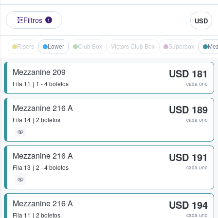
Filtros
USD
1
Risers
Lower
Club Box
Victors Club Box
Superbox
Mez
Mezzanine 209
USD 181
Fila
11
1 - 4 boletos
cada uno
Mezzanine 216 A
USD 189
Fila
14
2 boletos
cada uno
Mezzanine 216 A
USD 191
Fila
13
2 - 4 boletos
cada uno
Mezzanine 216 A
USD 194
Fila
11
2 boletos
cada uno