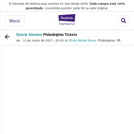
El mercado de boletos para eventos en vivo desde 2009.
Cada compra está 100%
 los fans compran y venden boletos
garantizada.
Los precios pueden variar de su valor original.
StubHub: donde l
Menú
Gracie Abrams
Philadelphia Tickets
vie., 12 de marzo de 2027
•
20:00
at
Xfinity Mobile Arena
,
Philadelphia
,
PA