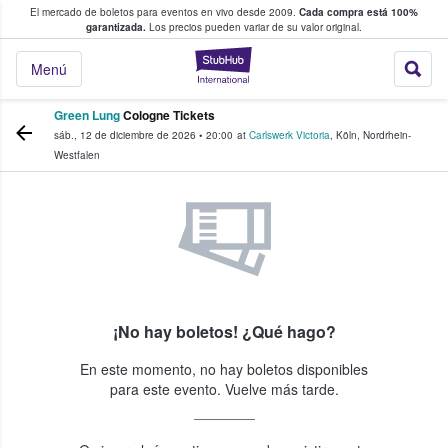
El mercado de boletos para eventos en vivo desde 2009.
Cada compra está 100%
 los fans compran y venden boletos
garantizada.
Los precios pueden variar de su valor original.
StubHub: donde l
Menú
Green Lung
Cologne Tickets
sáb., 12 de diciembre de 2026
•
20:00
at
Carlswerk Victoria
,
Köln
,
Nordrhein-
Westfalen
¡No hay boletos! ¿Qué hago?
En este momento, no hay boletos disponibles
para este evento. Vuelve más tarde.