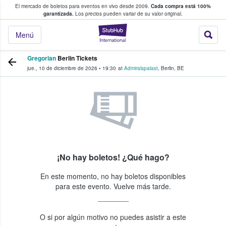
El mercado de boletos para eventos en vivo desde 2009.
Cada compra está 100%
 los fans compran y venden boletos
garantizada.
Los precios pueden variar de su valor original.
StubHub: donde l
Menú
Gregorian
Berlin Tickets
jue., 10 de diciembre de 2026
•
19:30
at
Admiralspalast
,
Berlin
,
BE
¡No hay boletos! ¿Qué hago?
En este momento, no hay boletos disponibles
para este evento. Vuelve más tarde.
O si por algún motivo no puedes asistir a este