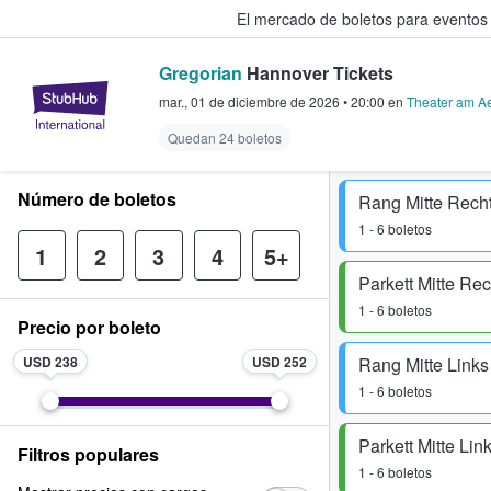
El mercado de boletos para eventos
Gregorian
Hannover Tickets
StubHub: donde los fans compra
mar., 01 de diciembre de 2026
•
20:00
en
Theater am A
Quedan 24 boletos
Número de boletos
Rang Mitte Rech
1 - 6 boletos
1
2
3
4
5+
Parkett Mitte Rec
1 - 6 boletos
Precio por boleto
USD 238
USD 252
Rang Mitte Links
1 - 6 boletos
Parkett Mitte Lin
Filtros populares
1 - 6 boletos