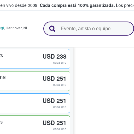
 en vivo desde 2009.
Cada compra está 100% garantizada.
Los precio
n y venden boletos
egi
,
Hannover
,
NI
ts
USD 238
cada uno
hts
USD 251
cada uno
USD 251
cada uno
ks
USD 251
cada uno