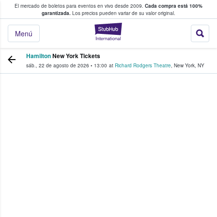
El mercado de boletos para eventos en vivo desde 2009.
Cada compra está 100%
 los fans compran y venden boletos
garantizada.
Los precios pueden variar de su valor original.
StubHub: donde l
Menú
Hamilton
New York Tickets
sáb., 22 de agosto de 2026
•
13:00
at
Richard Rodgers Theatre
,
New York
,
NY