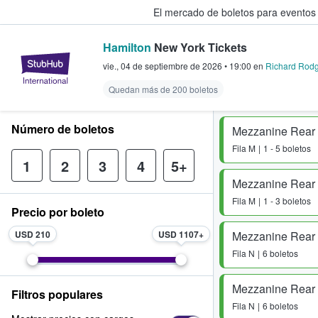
El mercado de boletos para eventos
Hamilton
New York Tickets
StubHub: donde los fans compra
vie., 04 de septiembre de 2026
•
19:00
en
Richard Rodg
Quedan más de 200 boletos
Número de boletos
Mezzanine Rear -
Fila
M
1 - 5 boletos
1
2
3
4
5+
Mezzanine Rear -
Fila
M
1 - 3 boletos
Precio por boleto
USD 210
USD 1107
Mezzanine Rear -
Fila
N
6 boletos
Mezzanine Rear -
Filtros populares
Fila
N
6 boletos