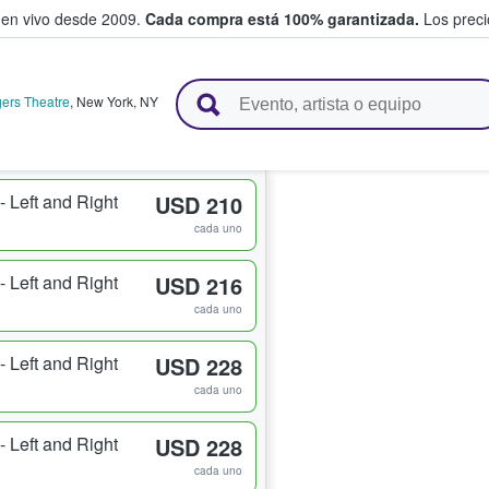
 en vivo desde 2009.
Cada compra está 100% garantizada.
Los precio
n y venden boletos
ers Theatre
,
New York
,
NY
 Left and Right
USD 210
cada uno
 Left and Right
USD 216
cada uno
 Left and Right
USD 228
cada uno
 Left and Right
USD 228
cada uno