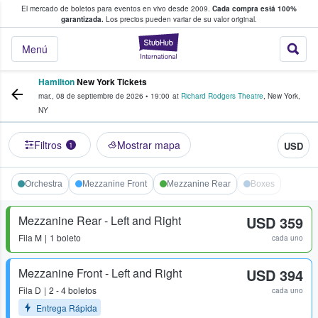
El mercado de boletos para eventos en vivo desde 2009.
Cada compra está 100%
 los fans compran y venden boletos
garantizada.
Los precios pueden variar de su valor original.
StubHub: donde l
Menú
Hamilton
New York Tickets
mar., 08 de septiembre de 2026
•
19:00
at
Richard Rodgers Theatre
,
New York
,
NY
Filtros
Mostrar mapa
USD
1
Orchestra
Mezzanine Front
Mezzanine Rear
Boxes
Mezzanine Rear - Left and Right
USD 359
Fila
M
1 boleto
cada uno
Mezzanine Front - Left and Right
USD 394
Fila
D
2 - 4 boletos
cada uno
Entrega Rápida