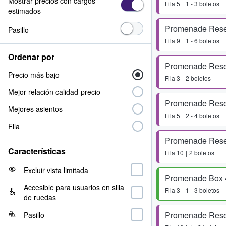
Mostrar precios con cargos
Fila
5
1 - 3 boletos
estimados
Promenade Rese
Pasillo
Fila
9
1 - 6 boletos
Ordenar por
Promenade Rese
Precio más bajo
Fila
3
2 boletos
Mejor relación calidad-precio
Promenade Rese
Mejores asientos
Fila
5
2 - 4 boletos
Fila
Promenade Rese
Características
Fila
10
2 boletos
Excluir vista limitada
Promenade Box 
Accesible para usuarios en silla
Fila
3
1 - 3 boletos
de ruedas
Promenade Rese
Pasillo