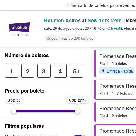
El mercado de boletos para eventos
Houston Astros
at
New York Mets
Ticke
StubHub: donde los fans compra
sáb., 29 de agosto de 2026
•
16:10
en
Citi Field
,
Flushi
Quedan más de 200 boletos
Número de boletos
Promenade Rese
Fila
1
2 boletos
1
2
3
4
5+
Entrega Rápida
Promenade Rese
Precio por boleto
Fila
9
1 - 3 boletos
USD 30
USD 277
Promenade Rese
Fila
4
2 boletos
Filtros populares
Promenade Rese