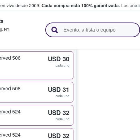
 en vivo desde 2009.
Cada compra está 100% garantizada.
Los precio
ts
n y venden boletos
ng
,
NY
rved 506
USD 30
cada uno
rved 508
USD 31
cada uno
rved 524
USD 32
cada uno
rved 524
USD 32