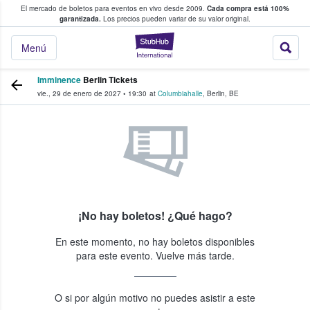
El mercado de boletos para eventos en vivo desde 2009.
Cada compra está 100%
 los fans compran y venden boletos
garantizada.
Los precios pueden variar de su valor original.
StubHub: donde l
Menú
Imminence
Berlin Tickets
vie., 29 de enero de 2027
•
19:30
at
Columbiahalle
,
Berlin
,
BE
¡No hay boletos! ¿Qué hago?
En este momento, no hay boletos disponibles
para este evento. Vuelve más tarde.
O si por algún motivo no puedes asistir a este