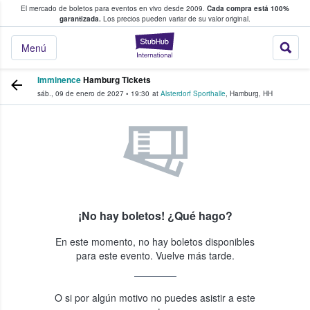
El mercado de boletos para eventos en vivo desde 2009.
Cada compra está 100%
 los fans compran y venden boletos
garantizada.
Los precios pueden variar de su valor original.
StubHub: donde l
Menú
Imminence
Hamburg Tickets
sáb., 09 de enero de 2027
•
19:30
at
Alsterdorf Sporthalle
,
Hamburg
,
HH
¡No hay boletos! ¿Qué hago?
En este momento, no hay boletos disponibles
para este evento. Vuelve más tarde.
O si por algún motivo no puedes asistir a este