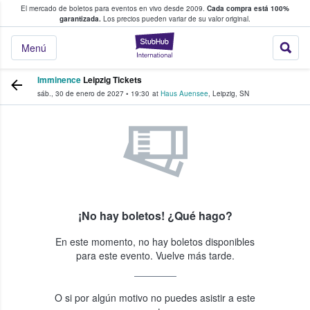
El mercado de boletos para eventos en vivo desde 2009.
Cada compra está 100%
 los fans compran y venden boletos
garantizada.
Los precios pueden variar de su valor original.
StubHub: donde l
Menú
Imminence
Leipzig Tickets
sáb., 30 de enero de 2027
•
19:30
at
Haus Auensee
,
Leipzig
,
SN
¡No hay boletos! ¿Qué hago?
En este momento, no hay boletos disponibles
para este evento. Vuelve más tarde.
O si por algún motivo no puedes asistir a este