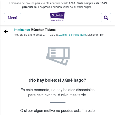
El mercado de boletos para eventos en vivo desde 2009.
Cada compra está 100%
 los fans compran y venden boletos
garantizada.
Los precios pueden variar de su valor original.
StubHub: donde l
Menú
Imminence
München Tickets
mié., 27 de enero de 2027
•
19:30
at
Zenith - die Kulturhalle
,
München
,
BV
¡No hay boletos! ¿Qué hago?
En este momento, no hay boletos disponibles
para este evento. Vuelve más tarde.
O si por algún motivo no puedes asistir a este