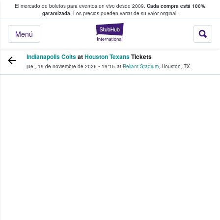
El mercado de boletos para eventos en vivo desde 2009.
Cada compra está 100%
 los fans compran y venden boletos
garantizada.
Los precios pueden variar de su valor original.
StubHub: donde l
Menú
Indianapolis Colts
at
Houston Texans
Tickets
jue., 19 de noviembre de 2026
•
19:15
at
Reliant Stadium
,
Houston
,
TX