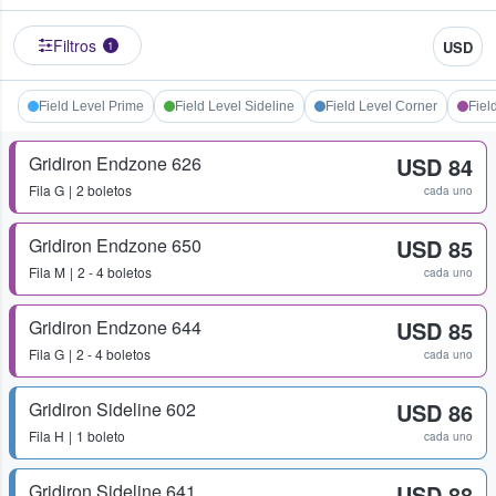
Filtros
USD
1
Field Level Prime
Field Level Sideline
Field Level Corner
Fiel
Gridiron Endzone 626
USD 84
Fila
G
2 boletos
cada uno
Gridiron Endzone 650
USD 85
Fila
M
2 - 4 boletos
cada uno
Gridiron Endzone 644
USD 85
Fila
G
2 - 4 boletos
cada uno
Gridiron Sideline 602
USD 86
Fila
H
1 boleto
cada uno
Gridiron Sideline 641
USD 88