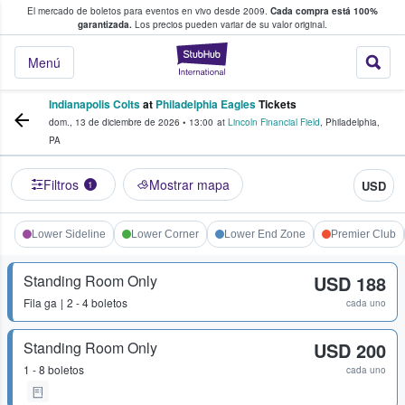
El mercado de boletos para eventos en vivo desde 2009.
Cada compra está 100%
 los fans compran y venden boletos
garantizada.
Los precios pueden variar de su valor original.
StubHub: donde l
Menú
Indianapolis Colts
at
Philadelphia Eagles
Tickets
dom., 13 de diciembre de 2026
•
13:00
at
Lincoln Financial Field
,
Philadelphia
,
PA
Filtros
Mostrar mapa
USD
1
Lower Sideline
Lower Corner
Lower End Zone
Premier Club
Standing Room Only
USD 188
Fila
ga
2 - 4 boletos
cada uno
Standing Room Only
USD 200
1 - 8 boletos
cada uno