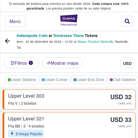
El mercado de boletos para eventos en vivo desde 2009.
Cada compra está 100%
 los fans compran y venden boletos
garantizada.
Los precios pueden variar de su valor original.
StubHub: donde l
Menú
Indianapolis Colts
at
Tennessee Titans
Tickets
dom., 20 de diciembre de 2026
•
12:00
at
Nissan Stadium Nashville
,
Nashville
,
TN
Filtros
Mostrar mapa
USD
1
Lower Sideline
Lower Corner
Lower End Zone
Club Sideline
Upper Level 303
USD 32
Fila
V
2 boletos
cada uno
Upper Level 321
USD 33
Fila
BB
2 - 4 boletos
cada uno
Entrega Rápida