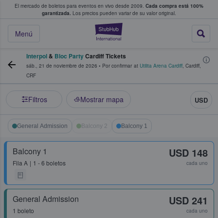
El mercado de boletos para eventos en vivo desde 2009.
Cada compra está 100%
 los fans compran y venden boletos
garantizada.
Los precios pueden variar de su valor original.
StubHub: donde l
Menú
Interpol
&
Bloc Party
Cardiff Tickets
sáb., 21 de noviembre de 2026
•
Por confirmar
at
Utilita Arena Cardiff
,
Cardiff
,
CRF
Filtros
Mostrar mapa
USD
General Admission
Balcony 2
Balcony 1
Balcony 1
USD 148
Fila
A
1 - 6 boletos
cada uno
General Admission
USD 241
1 boleto
cada uno