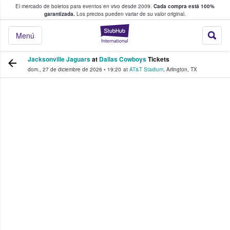
El mercado de boletos para eventos en vivo desde 2009.
Cada compra está 100%
 los fans compran y venden boletos
garantizada.
Los precios pueden variar de su valor original.
StubHub: donde l
Menú
Jacksonville Jaguars
at
Dallas Cowboys
Tickets
dom., 27 de diciembre de 2026
•
19:20
at
AT&T Stadium
,
Arlington
,
TX