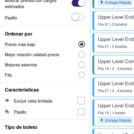
Mostrar precios con cargos
Entrega Rápida
estimados
Upper Level End
Pasillo
Fila
31
2 boletos
Ordenar por
Upper Level End
Precio más bajo
Fila
31
2 boletos
Mejor relación calidad-precio
Upper Level Cor
Mejores asientos
Fila
19
2 - 4 boletos
Fila
Upper Level End
Características
Fila
27
2 - 4 boletos
Excluir vista limitada
Upper Level End
Pasillo
Fila
15
1 boleto
Entrega Rápida
Tipo de boleto