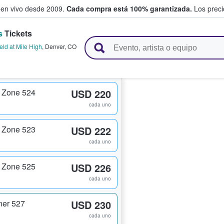
 en vivo desde 2009.
Cada compra está 100% garantizada.
Los precio
s
Tickets
n y venden boletos
ld at Mile High
,
Denver
,
CO
 Zone 524
USD 220
cada uno
 Zone 523
USD 222
cada uno
 Zone 525
USD 226
cada uno
ner 527
USD 230
cada uno