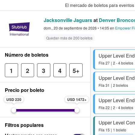
El mercado de boletos para eventos
Jacksonville Jaguars
at
Denver Bronco
StubHub: donde los fans compra
dom., 20 de septiembre de 2026
•
14:05
en
Empower Fie
Quedan más de 200 boletos
Número de boletos
Upper Level End
Fila
27
2 - 4 boletos
1
2
3
4
5+
Upper Level End
Fila
31
2 boletos
Precio por boleto
USD 220
USD 1472
Upper Level End
Fila
22
2 - 4 boletos
Upper Level Cor
Filtros populares
Fila
15
1 boleto