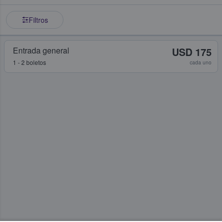
Filtros
Entrada general
USD 175
1 - 2 boletos
cada uno