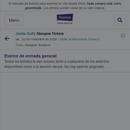
El mercado de boletos para eventos en vivo desde 2009.
Cada compra está 100%
 los fans compran y venden boletos
garantizada.
Los precios pueden variar de su valor original.
StubHub: donde l
Menú
Jamie Duffy
Glasgow Tickets
vie., 20 de noviembre de 2026
•
19:00
at
Mackintosh Queen's
Cross
,
Glasgow
,
Scotland
Evento de entrada general
Todos los boletos te dan acceso tanto a cualquiera de los asientos
disponibles como a la sección de pie. No hay asiento asignado.