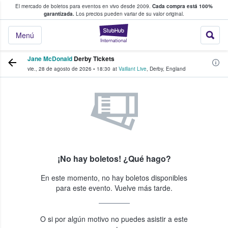
El mercado de boletos para eventos en vivo desde 2009.
Cada compra está 100%
 los fans compran y venden boletos
garantizada.
Los precios pueden variar de su valor original.
StubHub: donde l
Menú
Jane McDonald
Derby Tickets
vie., 28 de agosto de 2026
•
18:30
at
Vaillant Live
,
Derby
,
England
¡No hay boletos! ¿Qué hago?
En este momento, no hay boletos disponibles
para este evento. Vuelve más tarde.
O si por algún motivo no puedes asistir a este