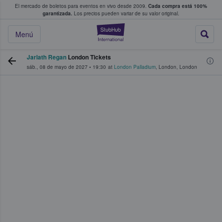
El mercado de boletos para eventos en vivo desde 2009.
Cada compra está 100%
 los fans compran y venden boletos
garantizada.
Los precios pueden variar de su valor original.
StubHub: donde l
Menú
Jarlath Regan
London Tickets
sáb., 08 de mayo de 2027
•
19:30
at
London Palladium
,
London
,
London