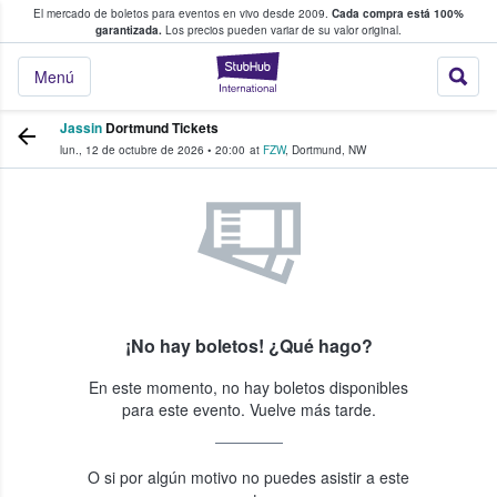
El mercado de boletos para eventos en vivo desde 2009.
Cada compra está 100%
 los fans compran y venden boletos
garantizada.
Los precios pueden variar de su valor original.
StubHub: donde l
Menú
Jassin
Dortmund Tickets
lun., 12 de octubre de 2026
•
20:00
at
FZW
,
Dortmund
,
NW
¡No hay boletos! ¿Qué hago?
En este momento, no hay boletos disponibles
para este evento. Vuelve más tarde.
O si por algún motivo no puedes asistir a este