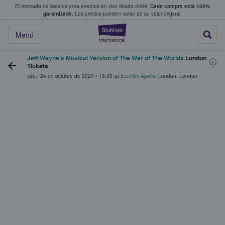
El mercado de boletos para eventos en vivo desde 2009.
Cada compra está 100%
 los fans compran y venden boletos
garantizada.
Los precios pueden variar de su valor original.
StubHub: donde l
Menú
Jeff Wayne's Musical Version of The War of The Worlds
London
Tickets
sáb., 24 de octubre de 2026
•
19:00
at
Eventim Apollo
,
London
,
London