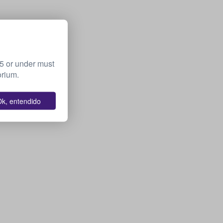
15 or under must
orium.
k, entendido