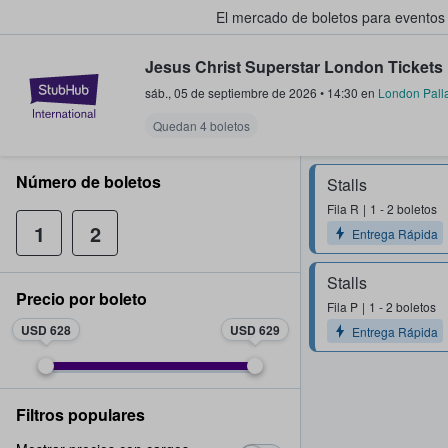
El mercado de boletos para eventos
Jesus Christ Superstar London Tickets
StubHub: donde los fans compra
sáb., 05 de septiembre de 2026
•
14:30
en
London Pall
Quedan 4 boletos
Número de boletos
Stalls
Fila
R
1 - 2 boletos
1
2
Entrega Rápida
Stalls
Precio por boleto
Fila
P
1 - 2 boletos
USD 628
USD 629
Entrega Rápida
Filtros populares