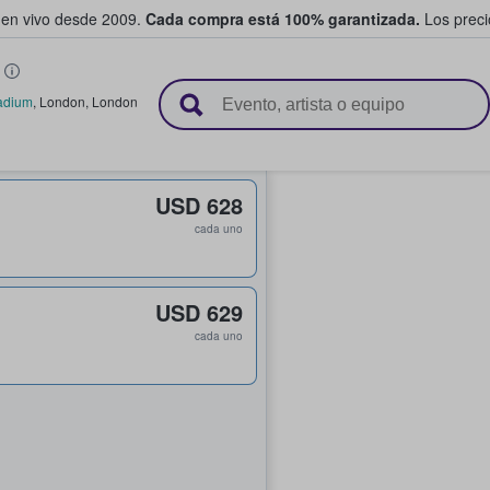
 en vivo desde 2009.
Cada compra está 100% garantizada.
Los precio
n y venden boletos
adium
,
London
,
London
USD 628
cada uno
USD 629
cada uno