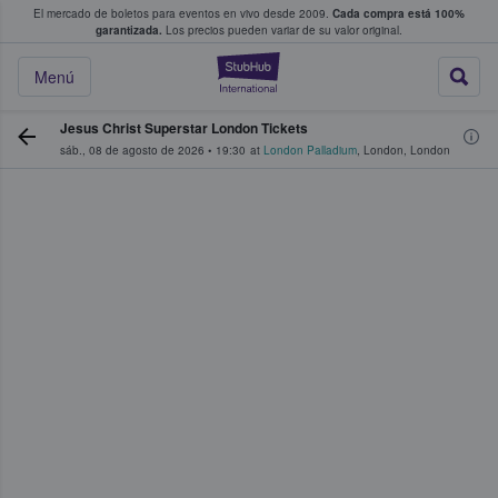
El mercado de boletos para eventos en vivo desde 2009.
Cada compra está 100%
 los fans compran y venden boletos
garantizada.
Los precios pueden variar de su valor original.
StubHub: donde l
Menú
Jesus Christ Superstar London Tickets
sáb., 08 de agosto de 2026
•
19:30
at
London Palladium
,
London
,
London