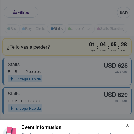
Filtros
USD
Box
Royal Circle
Stalls
Upper Circle
Stalls Standing
01
04
05
28
:
:
:
¿Te lo vas a perder?
days
hours
min
sec
Stalls
USD 628
Fila
R
1 - 2 boletos
cada uno
Entrega Rápida
Stalls
USD 629
Fila
P
1 - 2 boletos
cada uno
Entrega Rápida
Event information