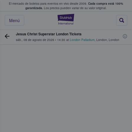
El mercado de boletos para eventos en vivo desde 2009.
Cada compra está 100%
 los fans compran y venden boletos
garantizada.
Los precios pueden variar de su valor original.
StubHub: donde l
Menú
Jesus Christ Superstar London Tickets
sáb., 08 de agosto de 2026
•
14:30
at
London Palladium
,
London
,
London