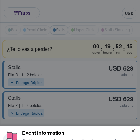
Filtros
USD
Box
Royal Circle
Stalls
Upper Circle
Stalls Standing
00
19
52
45
:
:
:
¿Te lo vas a perder?
days
hours
min
sec
Stalls
USD 628
Fila
R
1 - 2 boletos
cada uno
Entrega Rápida
Stalls
USD 629
Fila
P
1 - 2 boletos
cada uno
Entrega Rápida
Event information