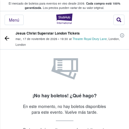
El mercado de boletos para eventos en vivo desde 2009.
Cada compra está 100%
 los fans compran y venden boletos
garantizada.
Los precios pueden variar de su valor original.
StubHub: donde l
Menú
Jesus Christ Superstar London Tickets
mar., 17 de noviembre de 2026
•
19:30
at
Theatre Royal Drury Lane
,
London
,
London
¡No hay boletos! ¿Qué hago?
En este momento, no hay boletos disponibles
para este evento. Vuelve más tarde.