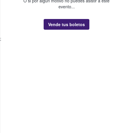
O si por algún motivo no puedes asistir a este
evento...
Vende tus boletos
;