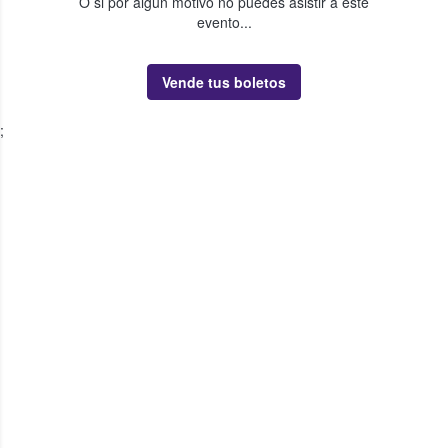
O si por algún motivo no puedes asistir a este
evento...
Vende tus boletos
;