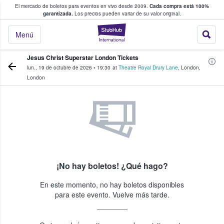
El mercado de boletos para eventos en vivo desde 2009.
Cada compra está 100%
 los fans compran y venden boletos
garantizada.
Los precios pueden variar de su valor original.
StubHub: donde l
Menú
Jesus Christ Superstar London Tickets
lun., 19 de octubre de 2026
•
19:30
at
Theatre Royal Drury Lane
,
London
,
London
¡No hay boletos! ¿Qué hago?
En este momento, no hay boletos disponibles
para este evento. Vuelve más tarde.