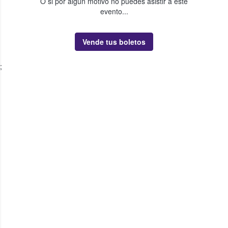
O si por algún motivo no puedes asistir a este
evento...
Vende tus boletos
;