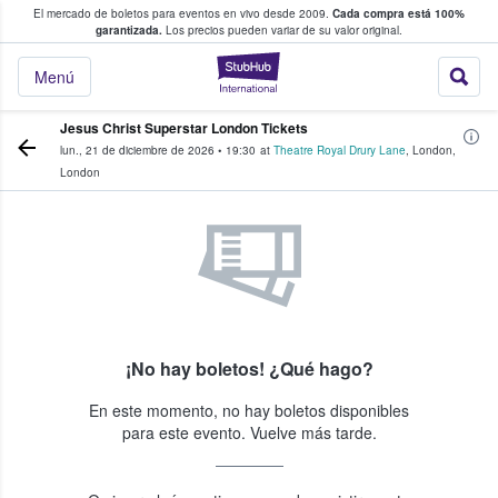
El mercado de boletos para eventos en vivo desde 2009.
Cada compra está 100%
 los fans compran y venden boletos
garantizada.
Los precios pueden variar de su valor original.
StubHub: donde l
Menú
Jesus Christ Superstar London Tickets
lun., 21 de diciembre de 2026
•
19:30
at
Theatre Royal Drury Lane
,
London
,
London
¡No hay boletos! ¿Qué hago?
En este momento, no hay boletos disponibles
para este evento. Vuelve más tarde.