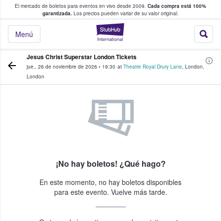
El mercado de boletos para eventos en vivo desde 2009.
Cada compra está 100%
 los fans compran y venden boletos
garantizada.
Los precios pueden variar de su valor original.
StubHub: donde l
Menú
Jesus Christ Superstar London Tickets
jue., 26 de noviembre de 2026
•
19:30
at
Theatre Royal Drury Lane
,
London
,
London
¡No hay boletos! ¿Qué hago?
En este momento, no hay boletos disponibles
para este evento. Vuelve más tarde.