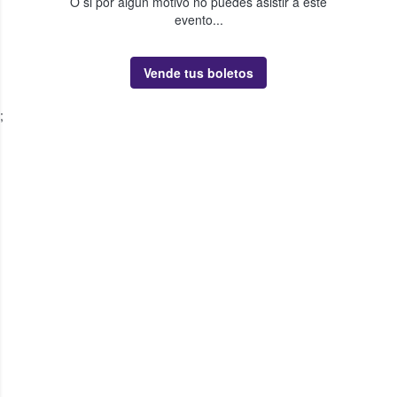
O si por algún motivo no puedes asistir a este
evento...
Vende tus boletos
;