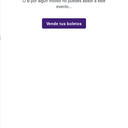
O si por algún motivo no puedes asistir a este
evento...
Vende tus boletos
;