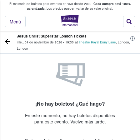
El mercado de boletos para eventos en vivo desde 2009.
Cada compra está 100%
 los fans compran y venden boletos
garantizada.
Los precios pueden variar de su valor original.
StubHub: donde l
Menú
Jesus Christ Superstar London Tickets
mié., 04 de noviembre de 2026
•
19:30
at
Theatre Royal Drury Lane
,
London
,
London
¡No hay boletos! ¿Qué hago?
En este momento, no hay boletos disponibles
para este evento. Vuelve más tarde.