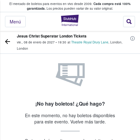
El mercado de boletos para eventos en vivo desde 2009.
Cada compra está 100%
 los fans compran y venden boletos
garantizada.
Los precios pueden variar de su valor original.
StubHub: donde l
Menú
Jesus Christ Superstar London Tickets
vie., 08 de enero de 2027
•
19:30
at
Theatre Royal Drury Lane
,
London
,
London
¡No hay boletos! ¿Qué hago?
En este momento, no hay boletos disponibles
para este evento. Vuelve más tarde.