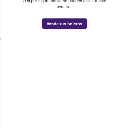
O si por algún motivo no puedes asistir a este
evento...
Vende tus boletos
;