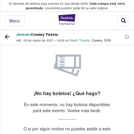
El mercado de boletos para eventos en vivo desde 2009.
Cada compra está 100%
 los fans compran y venden boletos
garantizada.
Los precios pueden variar de su valor original.
StubHub: donde l
Menú
Jimeoin
Crawley Tickets
mié., 03 de marzo de 2027
•
19:30
at
Hawth Theatre
,
Crawley
,
SXW
¡No hay boletos! ¿Qué hago?
En este momento, no hay boletos disponibles
para este evento. Vuelve más tarde.
O si por algún motivo no puedes asistir a este