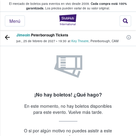
El mercado de boletos para eventos en vivo desde 2009.
Cada compra está 100%
 los fans compran y venden boletos
garantizada.
Los precios pueden variar de su valor original.
StubHub: donde l
Menú
Jimeoin
Peterborough Tickets
jue., 25 de febrero de 2027
•
19:30
at
Key Theatre
,
Peterborough
,
CAM
¡No hay boletos! ¿Qué hago?
En este momento, no hay boletos disponibles
para este evento. Vuelve más tarde.
O si por algún motivo no puedes asistir a este