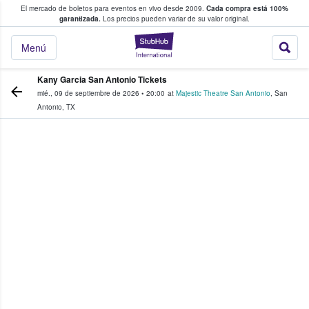
El mercado de boletos para eventos en vivo desde 2009.
Cada compra está 100%
 los fans compran y venden boletos
garantizada.
Los precios pueden variar de su valor original.
StubHub: donde l
Menú
Kany Garcia San Antonio Tickets
mié., 09 de septiembre de 2026
•
20:00
at
Majestic Theatre San Antonio
,
San
Antonio
,
TX