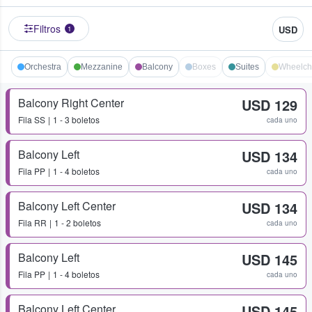
Filtros
USD
1
Orchestra
Mezzanine
Balcony
Boxes
Suites
Wheelcha
Balcony Right Center
USD 129
Fila
SS
1 - 3 boletos
cada uno
Balcony Left
USD 134
Fila
PP
1 - 4 boletos
cada uno
Balcony Left Center
USD 134
Fila
RR
1 - 2 boletos
cada uno
Balcony Left
USD 145
Fila
PP
1 - 4 boletos
cada uno
Balcony Left Center
USD 145